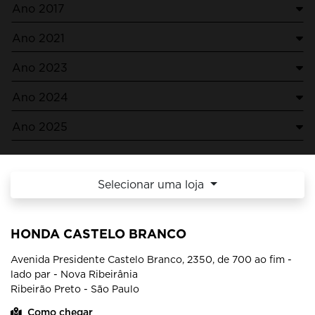
Ano 2017
Ano 2021
Ano 2023
Ano 2024
Ano 2025
Selecionar uma loja
HONDA CASTELO BRANCO
Avenida Presidente Castelo Branco, 2350, de 700 ao fim -
lado par - Nova Ribeirânia
Ribeirão Preto - São Paulo
Como chegar