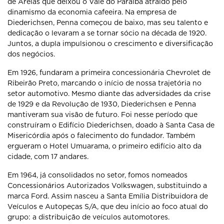
de Areias que deixou o Vale do Paraíba atraído pelo
dinamismo da economia cafeeira. Na empresa de
Diederichsen, Penna começou de baixo, mas seu talento e
dedicação o levaram a se tornar sócio na década de 1920.
Juntos, a dupla impulsionou o crescimento e diversificação
dos negócios.
Em 1926, fundaram a primeira concessionária Chevrolet de
Ribeirão Preto, marcando o início de nossa trajetória no
setor automotivo. Mesmo diante das adversidades da crise
de 1929 e da Revolução de 1930, Diederichsen e Penna
mantiveram sua visão de futuro. Foi nesse período que
construíram o Edifício Diederichsen, doado à Santa Casa de
Misericórdia após o falecimento do fundador. Também
ergueram o Hotel Umuarama, o primeiro edifício alto da
cidade, com 17 andares.
Em 1964, já consolidados no setor, fomos nomeados
Concessionários Autorizados Volkswagen, substituindo a
marca Ford. Assim nasceu a Santa Emília Distribuidora de
Veículos e Autopeças S/A, que deu início ao foco atual do
grupo: a distribuição de veículos automotores.