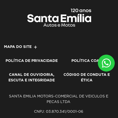
Fundação do Grupo Santa
Emília
Nasce em Ribeirão Preto o Grupo Santa
Emília, fundado por Antônio Diederichsen,
com atuação inicial no ramo de serraria,
ferragens e usina de peças metálicas para
engenhos e lavouras da região.
Ano 1926
Ano 1964
Ano 1988
Ano 1995