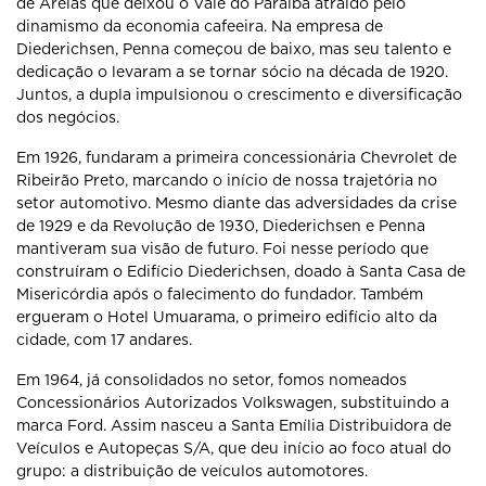
de Areias que deixou o Vale do Paraíba atraído pelo
dinamismo da economia cafeeira. Na empresa de
Diederichsen, Penna começou de baixo, mas seu talento e
dedicação o levaram a se tornar sócio na década de 1920.
Juntos, a dupla impulsionou o crescimento e diversificação
dos negócios.
Em 1926, fundaram a primeira concessionária Chevrolet de
Ribeirão Preto, marcando o início de nossa trajetória no
setor automotivo. Mesmo diante das adversidades da crise
de 1929 e da Revolução de 1930, Diederichsen e Penna
mantiveram sua visão de futuro. Foi nesse período que
construíram o Edifício Diederichsen, doado à Santa Casa de
Misericórdia após o falecimento do fundador. Também
ergueram o Hotel Umuarama, o primeiro edifício alto da
cidade, com 17 andares.
Em 1964, já consolidados no setor, fomos nomeados
Concessionários Autorizados Volkswagen, substituindo a
marca Ford. Assim nasceu a Santa Emília Distribuidora de
Veículos e Autopeças S/A, que deu início ao foco atual do
grupo: a distribuição de veículos automotores.