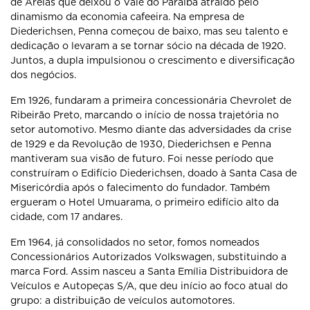
de Areias que deixou o Vale do Paraíba atraído pelo
dinamismo da economia cafeeira. Na empresa de
Diederichsen, Penna começou de baixo, mas seu talento e
dedicação o levaram a se tornar sócio na década de 1920.
Juntos, a dupla impulsionou o crescimento e diversificação
dos negócios.
Em 1926, fundaram a primeira concessionária Chevrolet de
Ribeirão Preto, marcando o início de nossa trajetória no
setor automotivo. Mesmo diante das adversidades da crise
de 1929 e da Revolução de 1930, Diederichsen e Penna
mantiveram sua visão de futuro. Foi nesse período que
construíram o Edifício Diederichsen, doado à Santa Casa de
Misericórdia após o falecimento do fundador. Também
ergueram o Hotel Umuarama, o primeiro edifício alto da
cidade, com 17 andares.
Em 1964, já consolidados no setor, fomos nomeados
Concessionários Autorizados Volkswagen, substituindo a
marca Ford. Assim nasceu a Santa Emília Distribuidora de
Veículos e Autopeças S/A, que deu início ao foco atual do
grupo: a distribuição de veículos automotores.