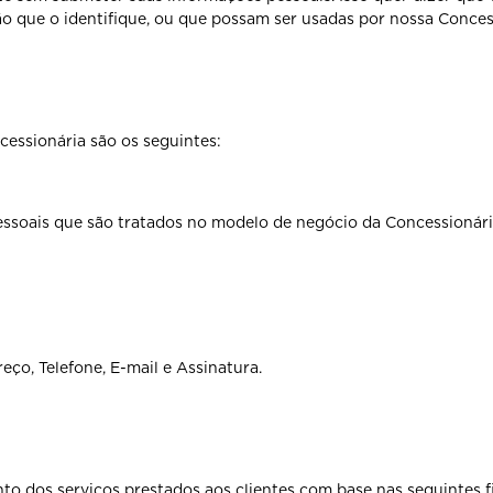
ão que o identifique, ou que possam ser usadas por nossa Conce
essionária são os seguintes:
essoais que são tratados no modelo de negócio da Concessionária
ço, Telefone, E-mail e Assinatura.
to dos serviços prestados aos clientes com base nas seguintes f