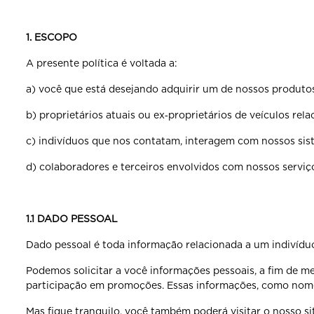
1. ESCOPO
A presente política é voltada a:
a) você que está desejando adquirir um de nossos produto
b) proprietários atuais ou ex‐proprietários de veículos rela
c) indivíduos que nos contatam, interagem com nossos sist
d) colaboradores e terceiros envolvidos com nossos serviç
1.1 DADO PESSOAL
Dado pessoal é toda informação relacionada a um indivíduo 
Podemos solicitar a você informações pessoais, a fim de m
participação em promoções. Essas informações, como nome,
Mas fique tranquilo, você também poderá visitar o nosso s