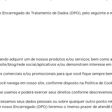
 Encarregado do Tratamento de Dados (DPO), pelo seguinte e‐m
jando adquirir um de nossos produtos e/ou serviços, bem como ao
te/blog/rede social/aplicativos e/ou demonstram interesse em 
 comerciais e/ou promocionais para que você fique sempre bem
ê navega em nosso site, conforme disposto na Política de Cooki
que usamos e poderá exercer seus direitos conforme descrevemos 
ssamos seus dados pessoais ou sobre qualquer outro ponto rela
e nosso Encarregado (DPO) teremos o imenso prazer de atendê‐l