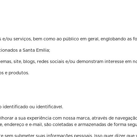
s e/ou serviços, bem como ao público em geral, englobando as f
cionados a Santa Emília;
emas, site, blogs, redes sociais e/ou demonstram interesse em n
os e produtos.
identificado ou identificável.
elhorar a sua experiência com nossa marca, através de navegaçã
 endereço e e‐mail, são coletadas e armazenadas de forma segu
ite sem submeter suas informações pessoais. Isso quer dizer qu