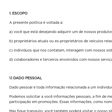
1. ESCOPO
A presente política é voltada a:
a) você que está desejando adquirir um de nossos produto
b) proprietários atuais ou ex‐proprietários de veículos rela
c) indivíduos que nos contatam, interagem com nossos sist
d) colaboradores e terceiros envolvidos com nossos serviç
1.1 DADO PESSOAL
Dado pessoal é toda informação relacionada a um indivíduo 
Podemos solicitar a você informações pessoais, a fim de m
participação em promoções. Essas informações, como nome,
Mas fique tranquilo, você também poderá visitar o nosso s