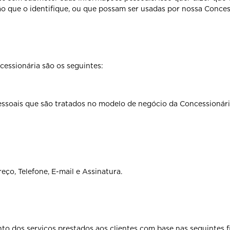
ão que o identifique, ou que possam ser usadas por nossa Conce
essionária são os seguintes:
essoais que são tratados no modelo de negócio da Concessionária
ço, Telefone, E-mail e Assinatura.
to dos serviços prestados aos clientes com base nas seguintes f