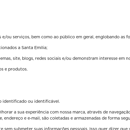
s e/ou serviços, bem como ao público em geral, englobando as f
cionados a Santa Emília;
emas, site, blogs, redes sociais e/ou demonstram interesse em n
os e produtos.
identificado ou identificável.
elhorar a sua experiência com nossa marca, através de navegaçã
 endereço e e‐mail, são coletadas e armazenadas de forma segu
ite sem submeter suas informações pessoais. Isso quer dizer qu