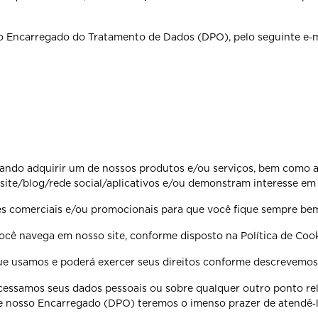
 Encarregado do Tratamento de Dados (DPO), pelo seguinte e‐m
jando adquirir um de nossos produtos e/ou serviços, bem como ao
te/blog/rede social/aplicativos e/ou demonstram interesse em 
 comerciais e/ou promocionais para que você fique sempre bem
ê navega em nosso site, conforme disposto na Política de Cooki
que usamos e poderá exercer seus direitos conforme descrevemos 
ssamos seus dados pessoais ou sobre qualquer outro ponto rela
e nosso Encarregado (DPO) teremos o imenso prazer de atendê‐l