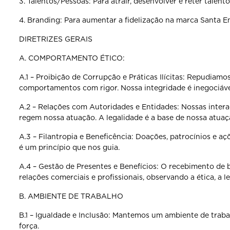
3. Talentos/Pessoas: Para atrair, desenvolver e reter talento
4. Branding: Para aumentar a fidelização na marca Santa Em
DIRETRIZES GERAIS
A. COMPORTAMENTO ÉTICO:
A.1 – Proibição de Corrupção e Práticas Ilícitas: Repudiam
comportamentos com rigor. Nossa
integridade é inegociáve
A.2 – Relações com Autoridades e Entidades: Nossas inte
regem nossa atuação. A legalidade é a base
de nossa atuaç
A.3 – Filantropia e Beneficência: Doações, patrocínios e a
é um princípio que nos guia.
A.4 – Gestão de Presentes e Benefícios: O recebimento de 
relações comerciais e profissionais,
observando a ética, a l
B. AMBIENTE DE TRABALHO
B.1 – Igualdade e Inclusão: Mantemos um ambiente de tra
força.