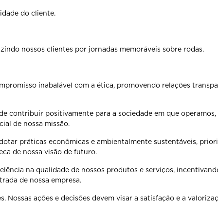
dade do cliente.
uzindo nossos
clientes por jornadas memoráveis sobre rodas.
compromisso
inabalável com a ética, promovendo relações transp
 de contribuir
positivamente para a sociedade em que operamos,
cial de nossa missão.
dotar práticas
econômicas e ambientalmente sustentáveis, prio
seca de nossa visão de futuro.
celência na
qualidade de nossos produtos e serviços, incentivan
strada de nossa empresa.
es. Nossas ações e
decisões devem visar a satisfação e a valoriz