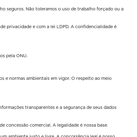
lho seguros. Não toleramos o
uso de trabalho forçado ou a
de privacidade e com a lei
LDPD. A confidencialidade é
dos pela ONU.
ntos e normas ambientais
em vigor. O respeito ao meio
informações transparentes e a
segurança de seus dados
o de concessão comercial. A
legalidade é nossa base.
 um ambiente justo e livre. A
concorrência leal é nosso