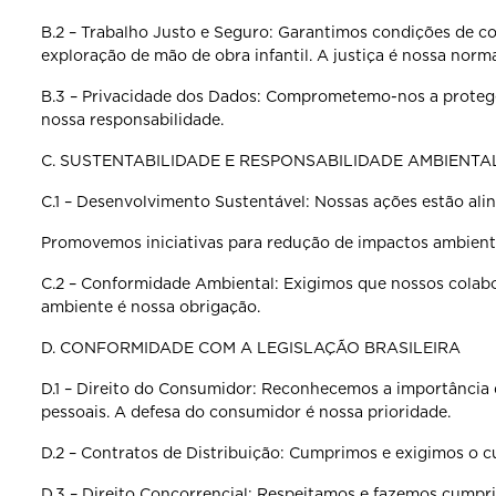
B.2 – Trabalho Justo e Seguro: Garantimos condições de co
exploração de mão de obra infantil. A justiça é
nossa norma
B.3 – Privacidade dos Dados: Comprometemo-nos a proteg
nossa responsabilidade.
C. SUSTENTABILIDADE E RESPONSABILIDADE AMBIENTA
C.1 – Desenvolvimento Sustentável: Nossas ações estão al
Promovemos iniciativas para redução de impactos ambient
C.2 – Conformidade Ambiental: Exigimos que nossos colab
ambiente é nossa obrigação.
D. CONFORMIDADE COM A LEGISLAÇÃO BRASILEIRA
D.1 – Direito do Consumidor: Reconhecemos a importância
pessoais. A defesa do consumidor é nossa
prioridade.
D.2 – Contratos de Distribuição: Cumprimos e exigimos o
D.3 – Direito Concorrencial: Respeitamos e fazemos cumpri