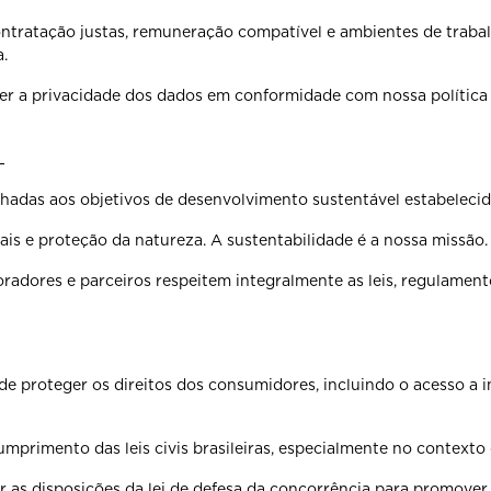
ntratação justas,
remuneração compatível e ambientes de traba
.
er a privacidade
dos dados em conformidade com nossa política 
L
inhadas aos
objetivos de desenvolvimento sustentável estabeleci
ais e proteção da
natureza. A sustentabilidade é a nossa missão.
oradores e
parceiros respeitem integralmente as leis, regulame
 de proteger os
direitos dos consumidores, incluindo o acesso a 
 cumprimento das
leis civis brasileiras, especialmente no context
r as disposições
da lei de defesa da concorrência para promover