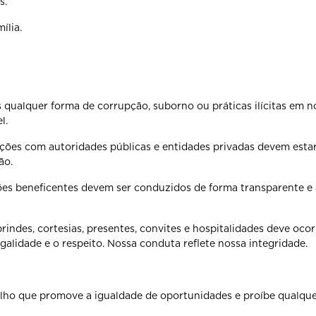
s.
ília.
os qualquer
forma de corrupção, suborno ou práticas ilícitas em 
l.
rações com
autoridades públicas e entidades privadas devem es
ão.
ções beneficentes
devem ser conduzidos de forma transparente e
brindes,
cortesias, presentes, convites e hospitalidades deve oco
egalidade e o respeito. Nossa conduta reflete nossa
integridade.
balho que promove
a igualdade de oportunidades e proíbe qualqu